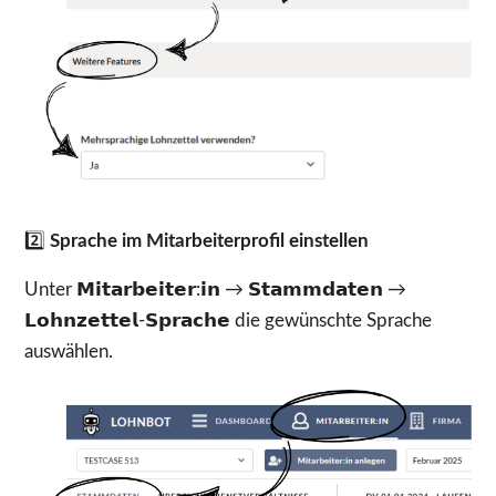
2️⃣
Sprache im Mitarbeiterprofil einstellen
Unter 𝗠𝗶𝘁𝗮𝗿𝗯𝗲𝗶𝘁𝗲𝗿:𝗶𝗻 → 𝗦𝘁𝗮𝗺𝗺𝗱𝗮𝘁𝗲𝗻 →
𝗟𝗼𝗵𝗻𝘇𝗲𝘁𝘁𝗲𝗹-𝗦𝗽𝗿𝗮𝗰𝗵𝗲 die gewünschte Sprache
auswählen.