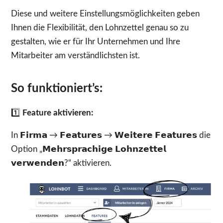
Diese und weitere Einstellungsmöglichkeiten geben
Ihnen die Flexibilität, den Lohnzettel genau so zu
gestalten, wie er für Ihr Unternehmen und Ihre
Mitarbeiter am verständlichsten ist.
So funktioniert’s:
1️⃣
Feature aktivieren:
In 𝗙𝗶𝗿𝗺𝗮 → 𝗙𝗲𝗮𝘁𝘂𝗿𝗲𝘀 → 𝗪𝗲𝗶𝘁𝗲𝗿𝗲 𝗙𝗲𝗮𝘁𝘂𝗿𝗲𝘀 die
Option „𝗠𝗲𝗵𝗿𝘀𝗽𝗿𝗮𝗰𝗵𝗶𝗴𝗲 𝗟𝗼𝗵𝗻𝘇𝗲𝘁𝘁𝗲𝗹
𝘃𝗲𝗿𝘄𝗲𝗻𝗱𝗲𝗻?“ aktivieren.