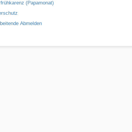
rfrühkarenz (Papamonat)
erschutz
rbeitende Abmelden